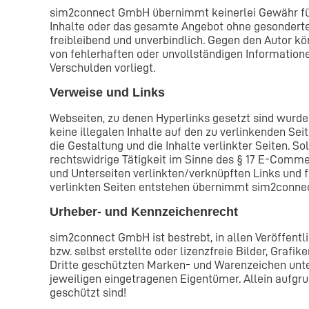
sim2connect GmbH übernimmt keinerlei Gewähr für di
Inhalte oder das gesamte Angebot ohne gesonderte 
freibleibend und unverbindlich. Gegen den Autor k
von fehlerhaften oder unvollständigen Information
Verschulden vorliegt.
Verweise und Links
Webseiten, zu denen Hyperlinks gesetzt sind wurd
keine illegalen Inhalte auf den zu verlinkenden Se
die Gestaltung und die Inhalte verlinkter Seiten. So
rechtswidrige Tätigkeit im Sinne des § 17 E-Commerc
und Unterseiten verlinkten/verknüpften Links und f
verlinkten Seiten entstehen übernimmt sim2conne
Urheber- und Kennzeichenrecht
sim2connect GmbH ist bestrebt, in allen Veröffent
bzw. selbst erstellte oder lizenzfreie Bilder, Graf
Dritte geschützten Marken- und Warenzeichen unt
jeweiligen eingetragenen Eigentümer. Allein aufgru
geschützt sind!