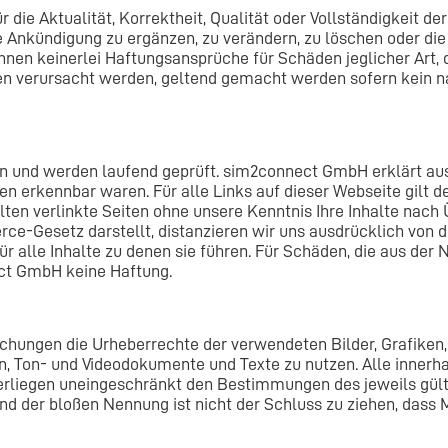
e Aktualität, Korrektheit, Qualität oder Vollständigkeit der 
Ankündigung zu ergänzen, zu verändern, zu löschen oder die V
önnen keinerlei Haftungsansprüche für Schäden jeglicher Art
en verursacht werden, geltend gemacht werden sofern kein na
en und werden laufend geprüft. sim2connect GmbH erklärt aus
iten erkennbar waren. Für alle Links auf dieser Webseite gil
llten verlinkte Seiten ohne unsere Kenntnis Ihre Inhalte nach 
e-Gesetz darstellt, distanzieren wir uns ausdrücklich von die
ür alle Inhalte zu denen sie führen. Für Schäden, die aus de
ct GmbH keine Haftung.
lichungen die Urheberrechte der verwendeten Bilder, Grafike
iken, Ton- und Videodokumente und Texte zu nutzen. Alle inner
erliegen uneingeschränkt den Bestimmungen des jeweils gült
nd der bloßen Nennung ist nicht der Schluss zu ziehen, dass